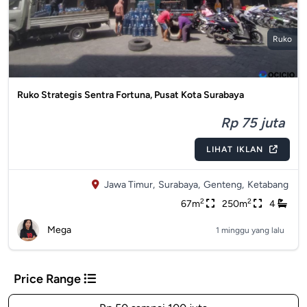
Ruko
Ruko Strategis Sentra Fortuna, Pusat Kota Surabaya
Rp 75 juta
LIHAT IKLAN
Jawa Timur,
Surabaya,
Genteng,
Ketabang
2
2
67m
250m
4
Mega
1 minggu yang lalu
Price Range