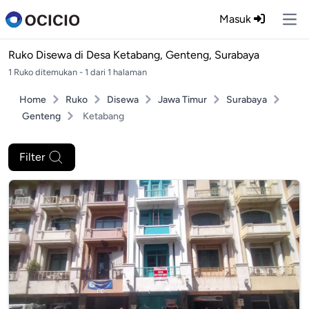
Masuk
Ope
Ruko Disewa di
Desa Ketabang, Genteng, Surabaya
1 Ruko ditemukan - 1 dari 1 halaman
Home
Ruko
Disewa
Jawa Timur
Surabaya
Genteng
Ketabang
Filter