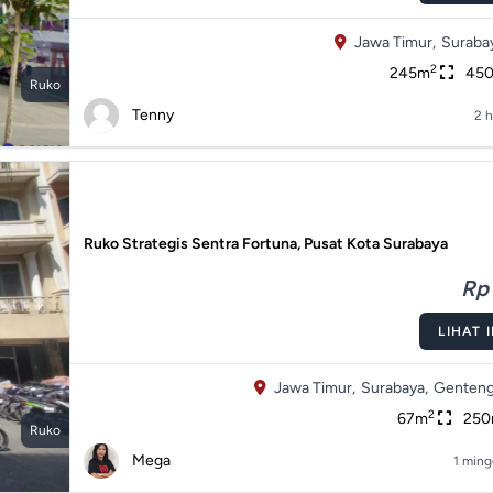
Jawa Timur,
Suraba
2
245m
45
Ruko
Tenny
2 h
Ruko Strategis Sentra Fortuna, Pusat Kota Surabaya
Rp 
LIHAT 
Jawa Timur,
Surabaya,
Genteng
2
67m
25
Ruko
Mega
1 ming