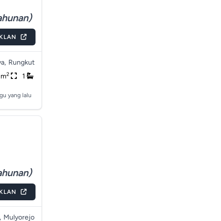
ahunan)
IKLAN
a,
Rungkut
2
8m
1
gu yang lalu
ahunan)
IKLAN
,
Mulyorejo