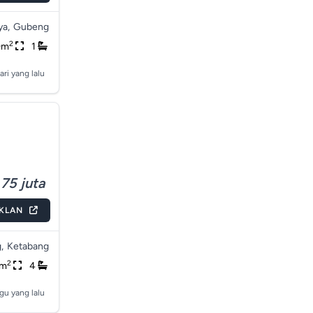
ya,
Gubeng
2
0m
1
ari yang lalu
75 juta
IKLAN
,
Ketabang
2
0m
4
gu yang lalu