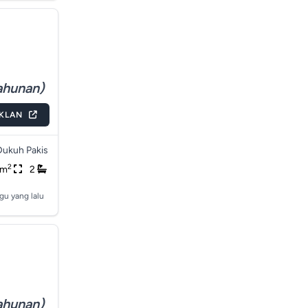
ahunan)
IKLAN
Dukuh Pakis
2
3m
2
gu yang lalu
ahunan)