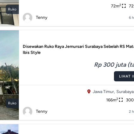
2
72m
7
Ruko
Tenny
6 h
Disewakan Ruko Raya Jemursari Surabaya Sebelah RS Mata
Ibis Style
Rp 300 juta (t
LIHAT 
Jawa Timur,
Surabaya
2
166m
30
Ruko
Tenny
2 h