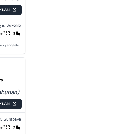
IKLAN
ya,
Sukolilo
2
5m
3
ari yang lalu
ya
ahunan)
IKLAN
r,
Surabaya
2
0m
2