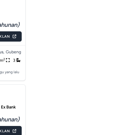
tahunan)
IKLAN
ya,
Gubeng
2
0m
3
gu yang lalu
 Ex Bank
ahunan)
IKLAN