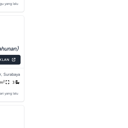
gu yang lalu
ahunan)
IKLAN
r,
Surabaya
2
4m
3
ari yang lalu