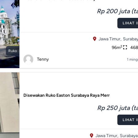
Rp 200 juta (t
LIHAT 
Jawa Timur,
Surabay
2
96m
46
Ruko
Tenny
1 ming
Disewakan Ruko Easton Surabaya Raya Merr
Rp 250 juta (t
LIHAT 
Jawa Timur,
Surabaya