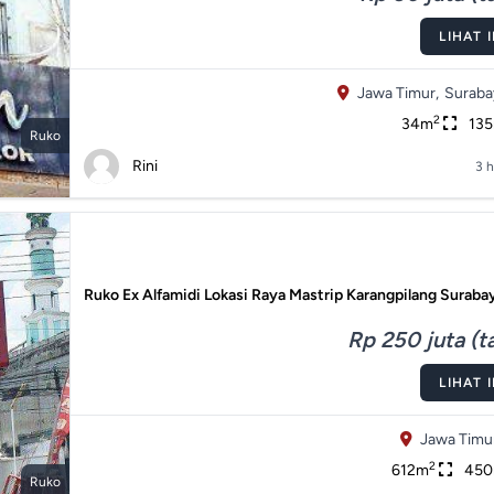
LIHAT 
Jawa Timur,
Suraba
2
34m
13
Ruko
Rini
3 h
Ruko Ex Alfamidi Lokasi Raya Mastrip Karangpilang Suraba
Rp 250 juta (t
LIHAT 
Jawa Timu
2
612m
45
Ruko