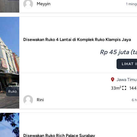
Meyyin
1 ming
Disewakan Ruko 4 Lantai di Komplek Ruko Klampis Jaya
Rp 45 juta (t
LIHAT 
Jawa Timu
2
33m
14
Ruko
Rini
6 h
Disewakan Ruko Rich Palace Surabay