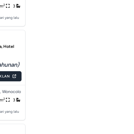
2
2m
3
ari yang lalu
, Hotel
ahunan)
IKLAN
,
Wonocolo
2
0m
3
ari yang lalu