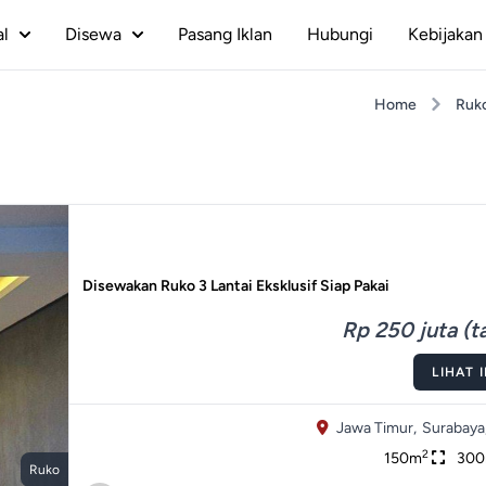
al
Disewa
Pasang Iklan
Hubungi
Kebijakan 
Home
Ruk
Disewakan Ruko 3 Lantai Eksklusif Siap Pakai
Rp 250 juta (t
LIHAT 
Jawa Timur,
Surabaya
2
150m
30
Ruko