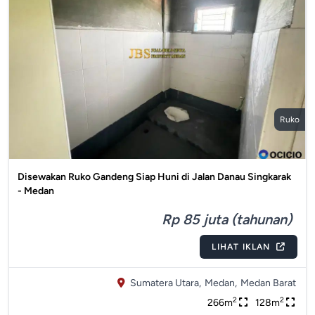
Ruko
Disewakan Ruko Gandeng Siap Huni di Jalan Danau Singkarak
- Medan
Rp 85 juta (tahunan)
LIHAT IKLAN
Sumatera Utara,
Medan,
Medan Barat
2
2
266m
128m