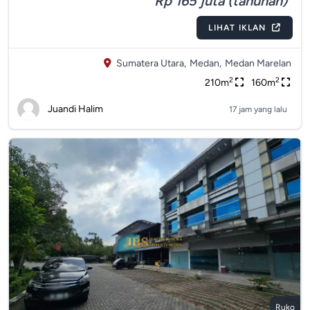
Rp 165 juta (tahunan)
LIHAT IKLAN
Sumatera Utara,
Medan,
Medan Marelan
2
2
210m
160m
Juandi Halim
17 jam yang lalu
Ruko