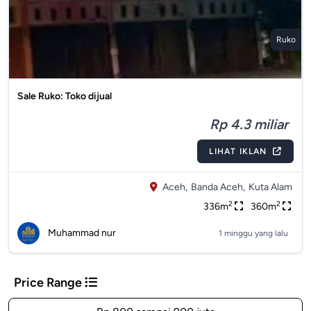
Ruko
Sale Ruko: Toko dijual
Rp 4.3 miliar
LIHAT IKLAN
Aceh,
Banda Aceh,
Kuta Alam
2
2
336m
360m
Muhammad nur
1 minggu yang lalu
Price Range