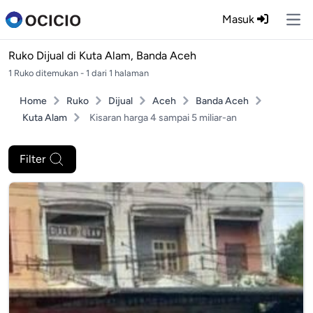
Masuk
Ope
Ruko Dijual di
Kuta Alam, Banda Aceh
1 Ruko ditemukan - 1 dari 1 halaman
Home
Ruko
Dijual
Aceh
Banda Aceh
Kuta Alam
Kisaran harga 4 sampai 5 miliar-an
Filter