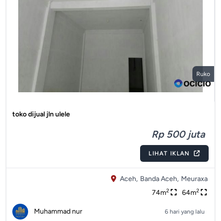
Ruko
toko dijual jln ulele
Rp 500 juta
LIHAT IKLAN
Aceh,
Banda Aceh,
Meuraxa
2
2
74m
64m
Muhammad nur
6 hari yang lalu