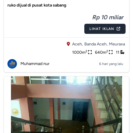
ruko dijual di pusat kota sabang
Rp 10 miliar
LIHAT IKLAN
Aceh,
Banda Aceh,
Meuraxa
2
2
1000m
640m
11
Muhammad nur
6 hari yang lalu