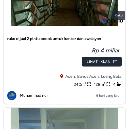
Ruko
ruko dijual 2 pintu cocok untuk kantor dan swalayan
Rp 4 miliar
LIHAT IKLAN
Aceh,
Banda Aceh,
Lueng Bata
2
2
240m
128m
4
Muhammad nur
6 hari yang lalu