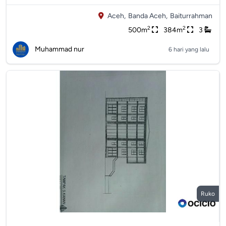
Aceh,
Banda Aceh,
Baiturrahman
2
2
500m
384m
3
Muhammad nur
6 hari yang lalu
Ruko