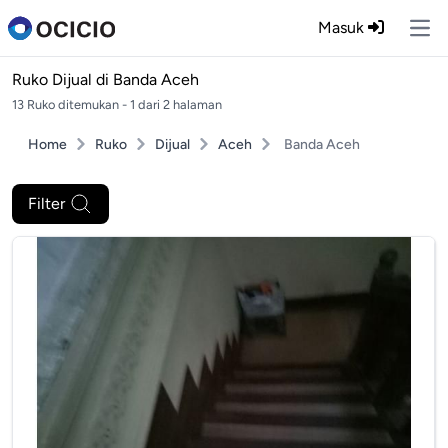
Masuk
Ope
Ruko Dijual di
Banda Aceh
13 Ruko ditemukan - 1 dari 2 halaman
Home
Ruko
Dijual
Aceh
Banda Aceh
Filter