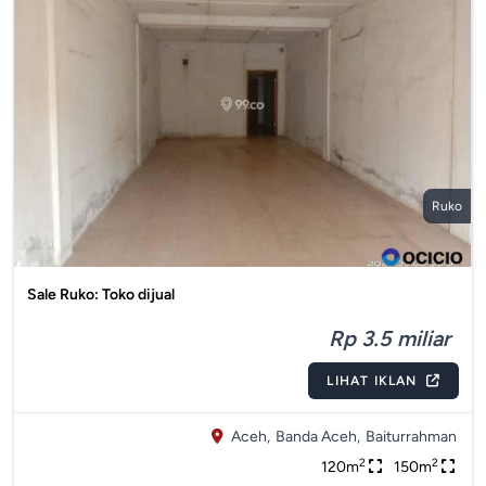
Ruko
Sale Ruko: Toko dijual
Rp 3.5 miliar
LIHAT IKLAN
Aceh,
Banda Aceh,
Baiturrahman
2
2
120m
150m