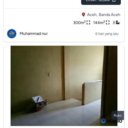
LIHAT IKLAN
Aceh,
Banda Aceh
2
2
300m
144m
3
Muhammad nur
6 hari yang lalu
Ruko