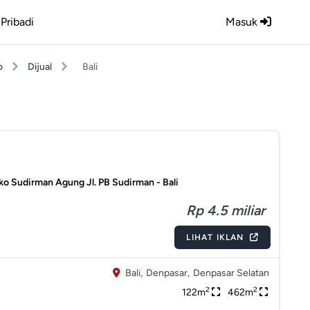
Pribadi
Masuk
o
Dijual
Bali
o Sudirman Agung Jl. PB Sudirman - Bali
Rp 4.5 miliar
LIHAT IKLAN
Bali,
Denpasar,
Denpasar Selatan
2
2
122m
462m