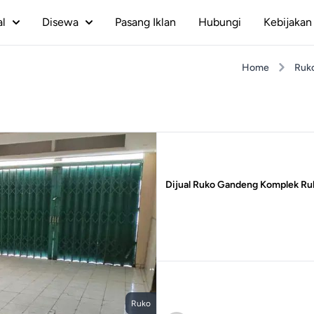
al
Disewa
Pasang Iklan
Hubungi
Kebijakan 
Home
Ruk
Dijual Ruko Gandeng Komplek Ruk
Ruko