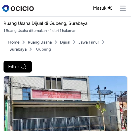
Masuk
Ope
Ruang Usaha Dijual di
Gubeng, Surabaya
1 Ruang Usaha ditemukan - 1 dari 1 halaman
Home
Ruang Usaha
Dijual
Jawa Timur
Surabaya
Gubeng
Filter