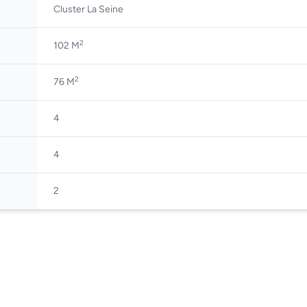
Cluster La Seine
2
102 M
2
76 M
4
4
2