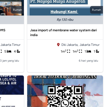
Rumah
Rumah
Rp 130 ribu
OMS
Jasa import uf membrane water system dari
india
Jakarta Timur
Dki Jakarta,
Jakarta Timur
2
2
5
4
1m
1m
1
1
3 jam yang lalu
6 hari yang lalu