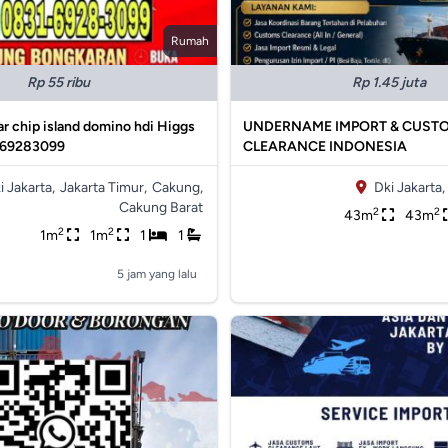
Rumah
Rp 55 ribu
Rp 1.45 juta
r chip island domino hdi Higgs
UNDERNAME IMPORT & CUST
169283099
CLEARANCE INDONESIA
i Jakarta,
Jakarta Timur,
Cakung,
Dki Jakarta,
Cakung Barat
2
2
43m
43m
2
2
1m
1m
1
1
5 jam yang lalu