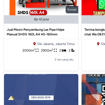
Rumah
Rp 10 juta
Jual Mesin Penyambung Las Pipa Hdpe
Terima bongka
Manual SHDS 160L A4 40-160mm
chat Wa 083
Dki Jakarta,
Jakarta Timur
Dk
2
2
2000m
2900m
2
2
2 hari yang lalu