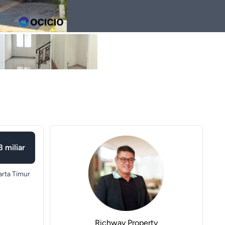
8 miliar
arta Timur
Richway Property