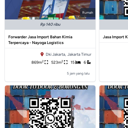
Rumah
Rp 140 ribu
Forwarder Jasa Import Bahan Kimia
Jasa Import 
Terpercaya - Nayoga Logistics
Dki Jakarta,
Jakarta Timur
2
2
869m
523m
15
6
5 jam yang lalu