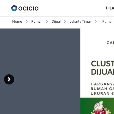
Diju
Home
Rumah
Dijual
Jakarta Timur
Rumah 
Previous
Next