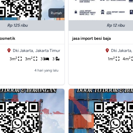
Rumah
Rp 125 ribu
Rp 12 ribu
Kosmetik
jasa import besi baja
Dki Jakarta,
Jakarta Timur
Dki Jakarta,
2
2
2
2
3m
3m
3
3
1m
4m
4 hari yang lalu