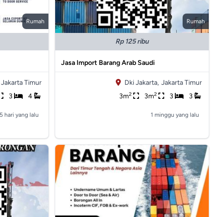
Rumah
Rumah
Rp 125 ribu
Jasa Import Barang Arab Saudi
Jakarta Timur
Dki Jakarta,
Jakarta Timur
2
2
3
4
3m
3m
3
3
5 hari yang lalu
1 minggu yang lalu