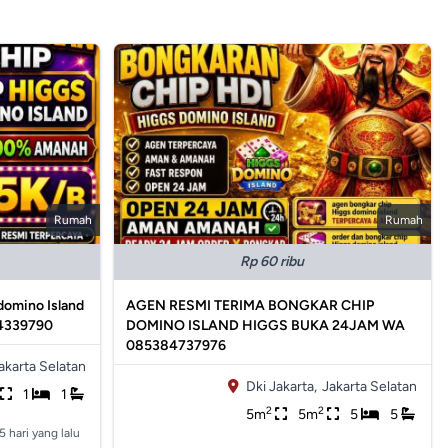
Rumah
Rumah
Rp 60 ribu
domino Island
AGEN RESMI TERIMA BONGKAR CHIP
94339790
DOMINO ISLAND HIGGS BUKA 24JAM WA
085384737976
akarta Selatan
Dki Jakarta,
Jakarta Selatan
1
1
2
2
5m
5m
5
5
5 hari yang lalu