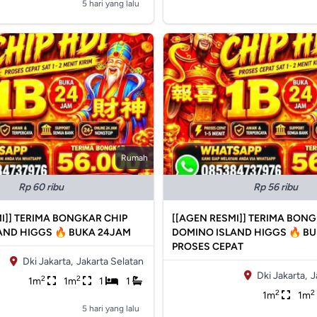
5 hari yang lalu
Rumah
Rp 60 ribu
Rp 56 ribu
I]] TERIMA BONGKAR CHIP
[[AGEN RESMI]] TERIMA BONG
AND HIGGS 🔥 BUKA 24JAM
DOMINO ISLAND HIGGS 🔥 B
PROSES CEPAT
Dki Jakarta,
Jakarta Selatan
Dki Jakarta,
J
2
2
1m
1m
1
1
2
2
1m
1m
5 hari yang lalu