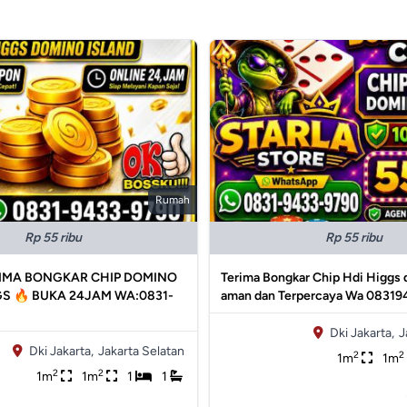
Rumah
Rp 55 ribu
Rp 55 ribu
IMA BONGKAR CHIP DOMINO
Terima Bongkar Chip Hdi Higgs 
S 🔥 BUKA 24JAM WA:0831-
aman dan Terpercaya Wa 0831
Dki Jakarta,
J
Dki Jakarta,
Jakarta Selatan
2
2
1m
1m
2
2
1m
1m
1
1