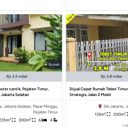
Rumah
Rp 3.5 miliar
Rp 3.8 miliar
uster cantik, Pejaten Timur,
Dijual Cepat Rumah Tebet Timur
 Jakarta Selatan
Strategis Jalan 2 Mobil
a,
Jakarta Selatan,
Pasar Minggu,
Dki Jakarta,
J
Pejaten Timur
2
2
135m
200m
2
2
235m
300m
6
4
1 m