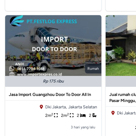
Rumah
Rp 175 ribu
Jasa Import Guangzhou Door To Door All In
Jual rumah cl
Pasar Minggu,
Dki Jakarta,
Jakarta Selatan
Dki Jakart
2
2
2m
2m
2
2
3 hari yang lalu