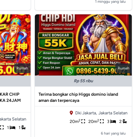
1 minggu yang lalu
Rumah
Rumah
Rp 55 ribu
KAR CHIP
Terima bongkar chip Higgs domino island
UKA 24JAM
aman dan terpercaya
Dki Jakarta,
Jakarta Selatan
akarta Selatan
2
2
20m
20m
3
2
1
1
6 hari yang lalu