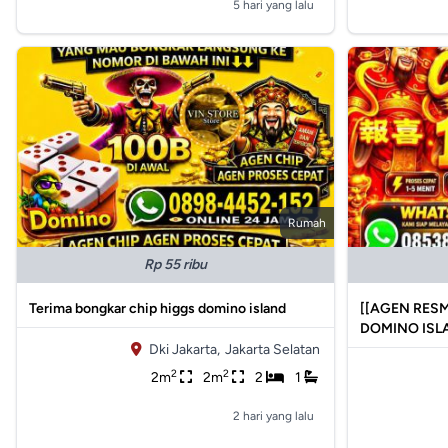
5 hari yang lalu
Rumah
Rp 55 ribu
Terima bongkar chip higgs domino island
[[AGEN RESM
DOMINO ISL
Dki Jakarta,
Jakarta Selatan
2
2
2m
2m
2
1
2 hari yang lalu