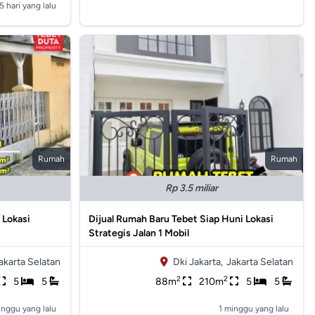
5 hari yang lalu
Rumah
Rumah
Rp 3.5 miliar
 Lokasi
Dijual Rumah Baru Tebet Siap Huni Lokasi
Strategis Jalan 1 Mobil
akarta Selatan
Dki Jakarta,
Jakarta Selatan
2
2
5
5
88m
210m
5
5
inggu yang lalu
1 minggu yang lalu