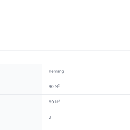
Kemang
2
90 M
2
80 M
3