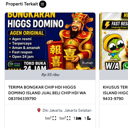
Properti Terkait
Rumah
Rp 55 ribu
TERIMA BONGKAR CHIP HDI HIGGS
KHUSUS TER
DOMINO ISLAND JUAL BELI CHIP HDI WA
ISLAND HIGG
083194339790
9433-9790
Dki Jakarta,
Jakarta Selatan
2
2
1m
1m
1
1