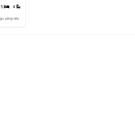
5
4
gu yang lalu