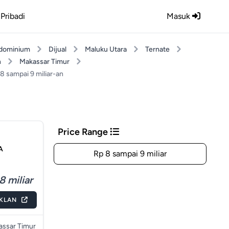
Pribadi
Masuk
dominium
Dijual
Maluku Utara
Ternate
h
Makassar Timur
8 sampai 9 miliar-an
Price Range
A
Rp 8 sampai 9 miliar
8 miliar
IKLAN
ssar Timur