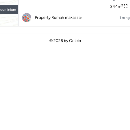
2
244m
ndominium
Property Rumah makassar
1 ming
© 2026 by
Ocicio