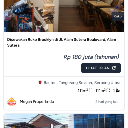
Ruko
Disewakan Ruko Brooklyn di Jl. Alam Sutera Boulevard, Alam
Sutera
Rp 180 juta (tahunan)
LIHAT IKLAN
Banten,
Tangerang Selatan,
Serpong Utara
2
2
111m
111m
1
Megah Propertindo
2 hari yang lalu