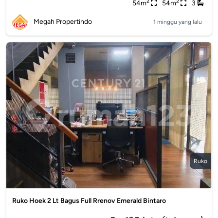
2
2
54m
54m
3
Megah Propertindo
1 minggu yang lalu
Ruko
Ruko Hoek 2 Lt Bagus Full Rrenov Emerald Bintaro