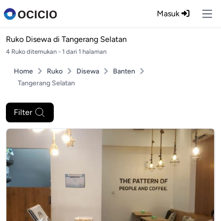
Masuk
Ope
Ruko Disewa di
Tangerang Selatan
4 Ruko ditemukan - 1 dari 1 halaman
Home
Ruko
Disewa
Banten
Tangerang Selatan
Filter