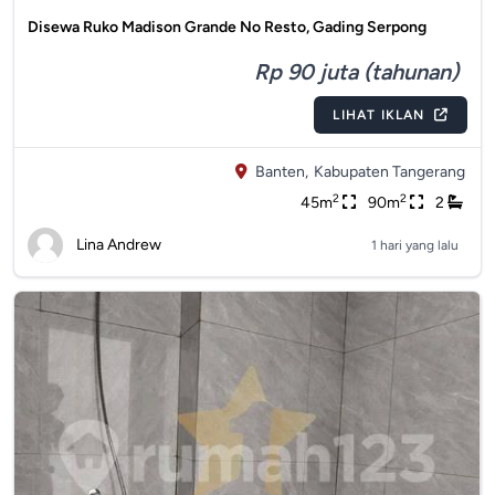
Disewa Ruko Madison Grande No Resto, Gading Serpong
Rp 90 juta (tahunan)
LIHAT IKLAN
Banten,
Kabupaten Tangerang
2
2
45m
90m
2
Lina Andrew
1 hari yang lalu