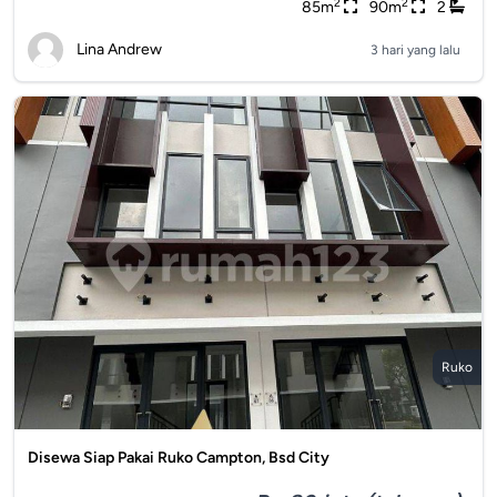
2
2
85m
90m
2
Lina Andrew
3 hari yang lalu
Ruko
Disewa Siap Pakai Ruko Campton, Bsd City