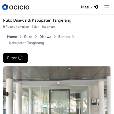
Masuk
Ope
Ruko Disewa di
Kabupaten Tangerang
9 Ruko ditemukan - 1 dari 1 halaman
Home
Ruko
Disewa
Banten
Kabupaten Tangerang
Filter