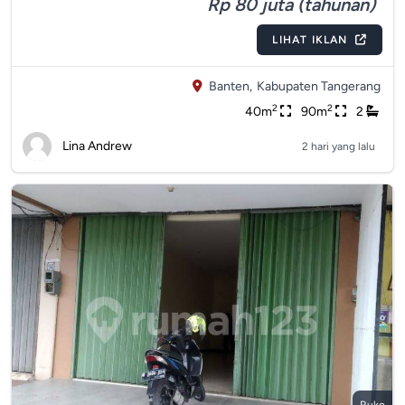
Rp 80 juta (tahunan)
LIHAT IKLAN
Banten,
Kabupaten Tangerang
2
2
40m
90m
2
Lina Andrew
2 hari yang lalu