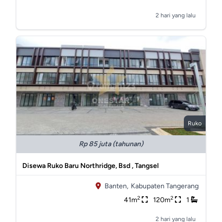
2 hari yang lalu
Ruko
Rp 85 juta (tahunan)
Disewa Ruko Baru Northridge, Bsd , Tangsel
Banten,
Kabupaten Tangerang
2
2
41m
120m
1
2 hari yang lalu