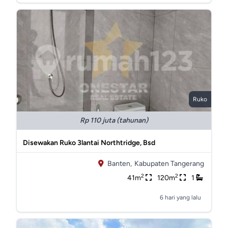
Ruko
Rp 110 juta (tahunan)
Disewakan Ruko 3lantai Northtridge, Bsd
Banten,
Kabupaten Tangerang
2
2
41m
120m
1
6 hari yang lalu