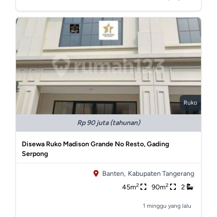
Ruko
Rp 90 juta (tahunan)
Disewa Ruko Madison Grande No Resto, Gading
Serpong
Banten,
Kabupaten Tangerang
2
2
45m
90m
2
1 minggu yang lalu