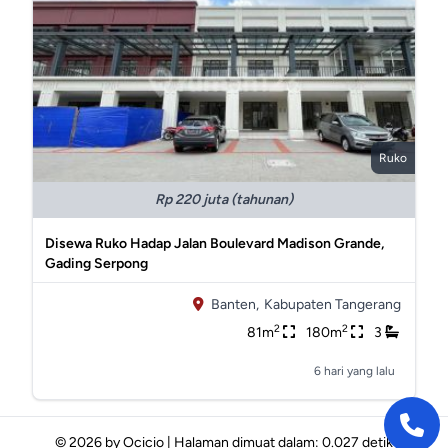
Ruko
Rp 220 juta (tahunan)
Disewa Ruko Hadap Jalan Boulevard Madison Grande,
Gading Serpong
Banten,
Kabupaten Tangerang
2
2
81m
180m
3
6 hari yang lalu
© 2026 by
Ocicio
|
Halaman dimuat dalam: 0.027 detik