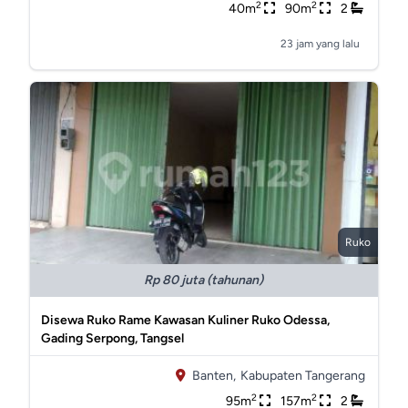
2
2
40m
90m
2
23 jam yang lalu
Ruko
Rp 80 juta (tahunan)
Disewa Ruko Rame Kawasan Kuliner Ruko Odessa,
Gading Serpong, Tangsel
Banten,
Kabupaten Tangerang
2
2
95m
157m
2