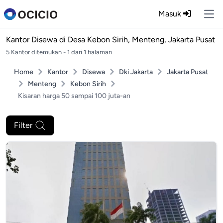
Masuk
Ope
Kantor Disewa di
Desa Kebon Sirih, Menteng, Jakarta Pusat
5 Kantor ditemukan - 1 dari 1 halaman
Home
Kantor
Disewa
Dki Jakarta
Jakarta Pusat
Menteng
Kebon Sirih
Kisaran harga 50 sampai 100 juta-an
Filter