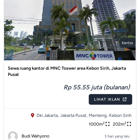
Kantor
Sewa ruang kantor di MNC Toswer area Kebon Sirih, Jakarta
Pusat
Rp 55.55 juta (bulanan)
LIHAT IKLAN
Dki Jakarta,
Jakarta Pusat,
Menteng,
Kebon Sirih
2
2
1000m
202m
Budi Wahyono
3 hari yang lalu