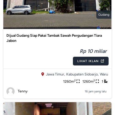
Gudang
Dijual Gudang Siap Pakai Tambak Sawah Pergudangan Tiara
Jabon
Rp 10 miliar
LIHAT IKLAN
Jawa Timur,
Kabupaten Sidoarjo,
Waru
2
2
1260m
1260m
1
Tenny
16 jam yang lalu