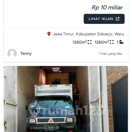
Rp 10 miliar
LIHAT IKLAN
Jawa Timur,
Kabupaten Sidoarjo,
Waru
2
2
1260m
1260m
1
Tenny
1 hari yang lalu