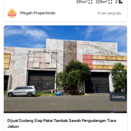
2
2
391m
329m
2
Megah Propertindo
6 hari yang lalu
Gudang
Dijual Gudang Siap Pakai Tambak Sawah Pergudangan Tiara
Jabon