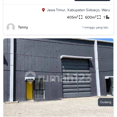
Jawa Timur,
Kabupaten Sidoarjo,
Waru
2
2
405m
600m
1
Tenny
1 minggu yang lalu
Gudang