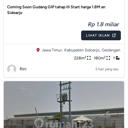
Coming Soon Gudang GIP tahap III Start harga 1.8M an
Sidoarjo
Rp 1.8 miliar
LIHAT IKLAN
Jawa Timur,
Kabupaten Sidoarjo,
Gedangan
2
2
228m
180m
1
Rini
5 hari yang lalu