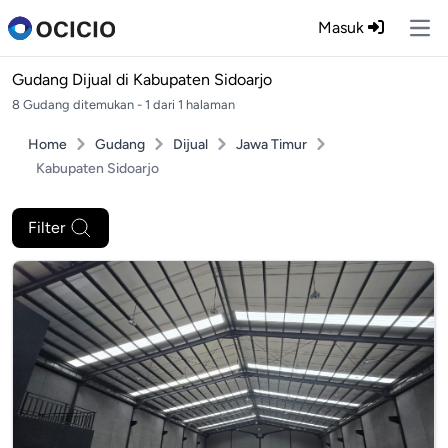
Masuk
Ope
Gudang Dijual di
Kabupaten Sidoarjo
8 Gudang ditemukan - 1 dari 1 halaman
Home
Gudang
Dijual
Jawa Timur
Kabupaten Sidoarjo
Filter