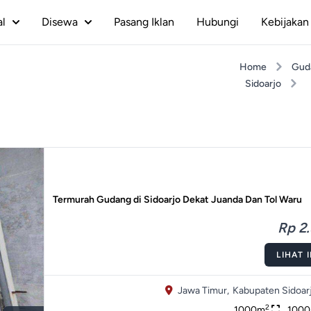
al
Disewa
Pasang Iklan
Hubungi
Kebijakan 
Home
Gud
Sidoarjo
Termurah Gudang di Sidoarjo Dekat Juanda Dan Tol Waru
Rp 2.
LIHAT 
Jawa Timur,
Kabupaten Sidoarj
2
1000m
100