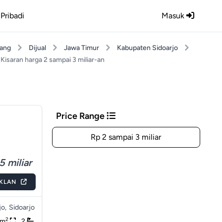
Pribadi
Masuk
ang
Dijual
Jawa Timur
Kabupaten Sidoarjo
Kisaran harga 2 sampai 3 miliar-an
Price Range
Rp 2 sampai 3 miliar
5 miliar
IKLAN
o,
Sidoarjo
2
0m
2