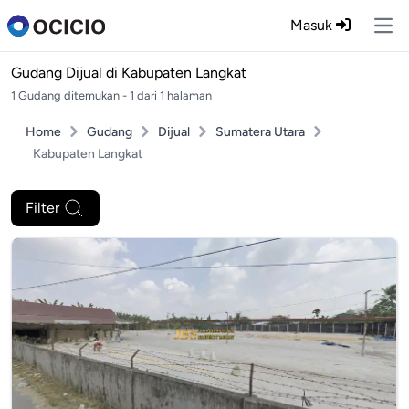
Masuk
Ope
Gudang Dijual di
Kabupaten Langkat
1 Gudang ditemukan - 1 dari 1 halaman
Home
Gudang
Dijual
Sumatera Utara
Kabupaten Langkat
Filter