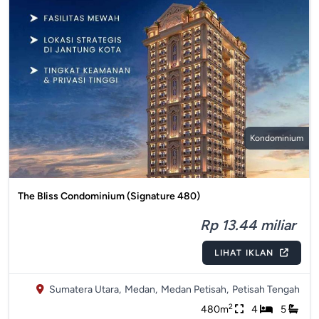
Kondominium
The Bliss Condominium (Signature 480)
Rp 13.44 miliar
LIHAT IKLAN
Sumatera Utara,
Medan,
Medan Petisah,
Petisah Tengah
2
480m
4
5