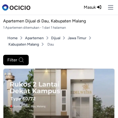
Masuk
Ope
Apartemen Dijual di
Dau, Kabupaten Malang
1 Apartemen ditemukan - 1 dari 1 halaman
Home
Apartemen
Dijual
Jawa Timur
Kabupaten Malang
Dau
Filter