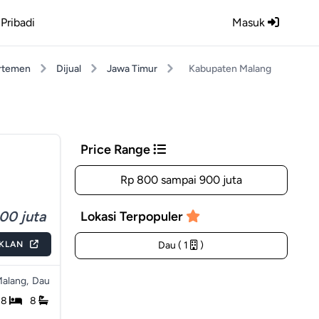
Pribadi
Masuk
rtemen
Dijual
Jawa Timur
Kabupaten Malang
Price Range
Rp 800 sampai 900 juta
00 juta
Lokasi Terpopuler
IKLAN
Dau ( 1
)
alang,
Dau
8
8