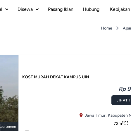
al
Disewa
Pasang Iklan
Hubungi
Kebijakan 
Home
Apa
KOST MURAH DEKAT KAMPUS UIN
Rp 9
LIHAT 
Jawa Timur,
Kabupaten M
2
72m
Apartemen