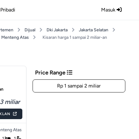
Pribadi
Masuk
rtemen
Dijual
Dki Jakarta
Jakarta Selatan
Menteng Atas
Kisaran harga 1 sampai 2 miliar-an
Price Range
Rp 1 sampai 2 miliar
an
3 miliar
IKLAN
nteng Atas
1
1