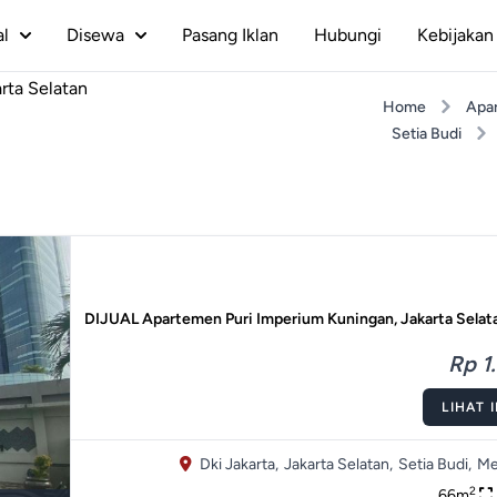
al
Disewa
Pasang Iklan
Hubungi
Kebijakan 
rta Selatan
Home
Apa
Setia Budi
DIJUAL Apartemen Puri Imperium Kuningan, Jakarta Selat
Rp 1.
LIHAT 
Dki Jakarta,
Jakarta Selatan,
Setia Budi,
Me
2
66m