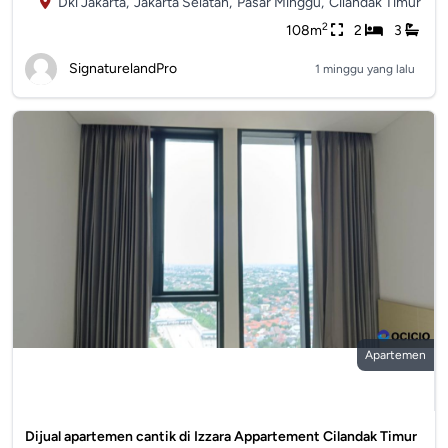
Dki Jakarta,
Jakarta Selatan,
Pasar Minggu,
Cilandak Timur
2
108m
2
3
SignaturelandPro
1 minggu yang lalu
Apartemen
Dijual apartemen cantik di Izzara Appartement Cilandak Timur