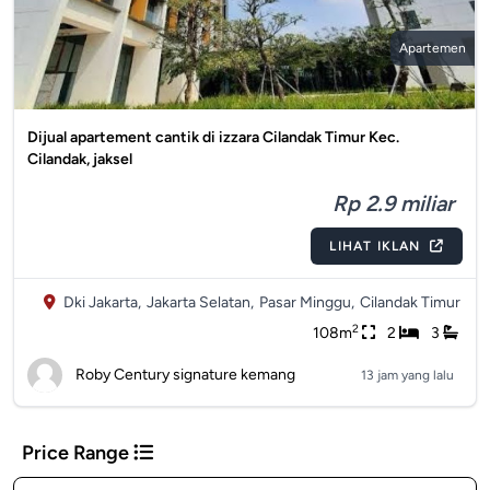
Apartemen
Dijual apartement cantik di izzara Cilandak Timur Kec.
Cilandak, jaksel
Rp 2.9 miliar
LIHAT IKLAN
Dki Jakarta,
Jakarta Selatan,
Pasar Minggu,
Cilandak Timur
2
108m
2
3
Roby Century signature kemang
13 jam yang lalu
Price Range