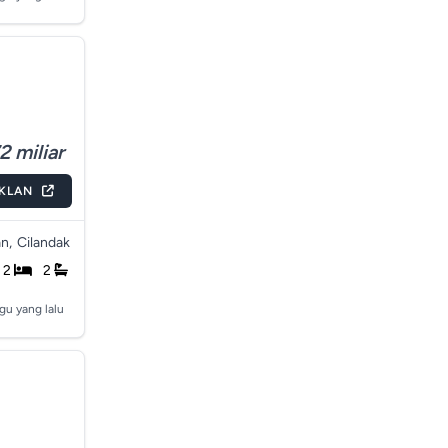
2 miliar
IKLAN
n,
Cilandak
2
2
gu yang lalu