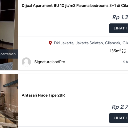
Dijual Apartment BU 10 jt/m2 Parama bedrooms 3+1 di Cil
Rp 1.3
LIHAT 
Dki Jakarta,
Jakarta Selatan,
Cilandak,
Cil
2
135m
Apartemen
SignaturelandPro
5 h
Antasari Place Tipe 2BR
Rp 2.7
LIHAT 