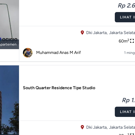
Rp 2.6
LIHAT 
Dki Jakarta,
Jakarta Selata
2
60m
Apartemen
Muhammad Anas M Arif
1 ming
South Quarter Residence Tipe Studio
Rp 1.
LIHAT 
Dki Jakarta,
Jakarta Selata
2