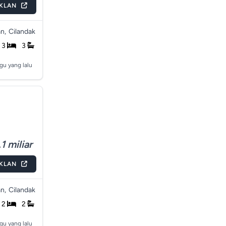
IKLAN
n,
Cilandak
3
3
gu yang lalu
1 miliar
IKLAN
n,
Cilandak
2
2
gu yang lalu