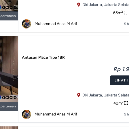
Dki Jakarta,
Jakarta Selata
2
65m
Apartemen
Muhammad Anas M Arif
5 h
Antasari Place Tipe 1BR
Rp 1.9
LIHAT 
Dki Jakarta,
Jakarta Selata
2
42m
Apartemen
Muhammad Anas M Arif
5 h