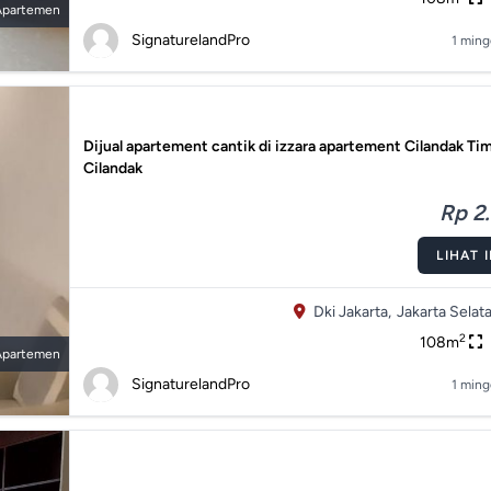
Apartemen
SignaturelandPro
1 ming
Dijual apartement cantik di izzara apartement Cilandak Ti
Cilandak
Rp 2.
LIHAT 
Dki Jakarta,
Jakarta Selata
2
108m
Apartemen
SignaturelandPro
1 ming