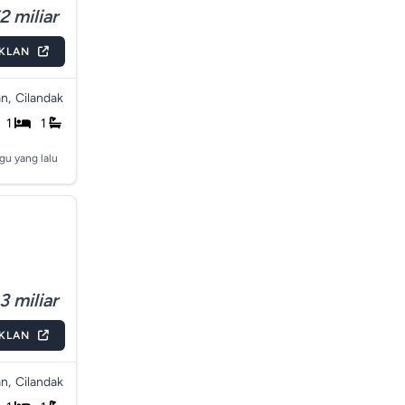
2 miliar
IKLAN
n,
Cilandak
1
1
gu yang lalu
3 miliar
IKLAN
n,
Cilandak