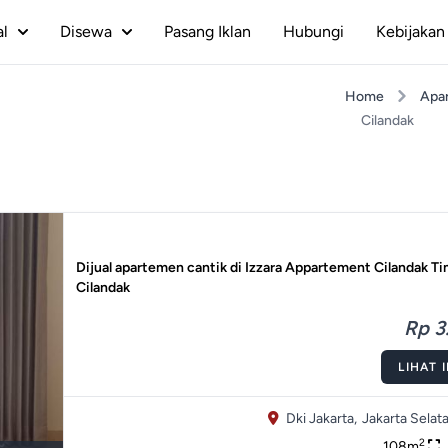
al
Disewa
Pasang Iklan
Hubungi
Kebijakan 
Home
Apa
Cilandak
Dijual apartemen cantik di Izzara Appartement Cilandak Ti
Cilandak
Rp 3.
LIHAT 
Dki Jakarta,
Jakarta Selata
2
108m