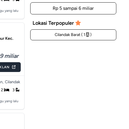
Rp 5 sampai 6 miliar
gu yang lalu
Lokasi Terpopuler
Cilandak Barat ( 1
)
mur Kec.
9 miliar
IKLAN
n,
Cilandak
2
3
gu yang lalu