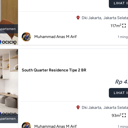
LIHAT 
Dki Jakarta,
Jakarta Selata
2
117m
Apartemen
Muhammad Anas M Arif
1 ming
South Quarter Residence Tipe 2 BR
Rp 4.
LIHAT 
Dki Jakarta,
Jakarta Selata
2
93m
Apartemen
Muhammad Anas M Arif
1 ming