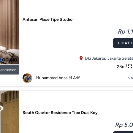
Antasari Place Tipe Studio
Rp 1.1
LIHAT 
Dki Jakarta,
Jakarta Selata
2
28m
Apartemen
Muhammad Anas M Arif
5 h
South Quarter Residence Tipe Dual Key
Rp 5.0