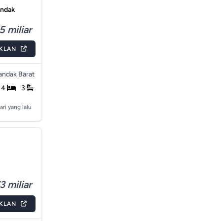
andak
5 miliar
IKLAN
andak Barat
4
3
ari yang lalu
3 miliar
IKLAN