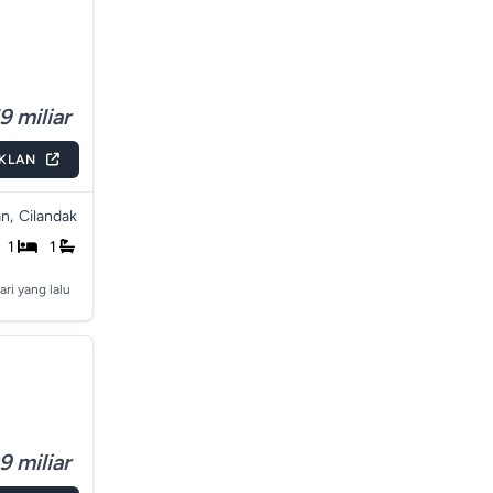
9 miliar
IKLAN
n,
Cilandak
1
1
ari yang lalu
9 miliar