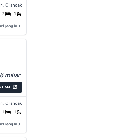
n,
Cilandak
2
1
ari yang lalu
6 miliar
IKLAN
n,
Cilandak
1
1
ari yang lalu