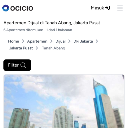
Masuk
Ope
Apartemen Dijual di
Tanah Abang, Jakarta Pusat
6 Apartemen ditemukan - 1 dari 1 halaman
Home
Apartemen
Dijual
Dki Jakarta
Jakarta Pusat
Tanah Abang
Filter