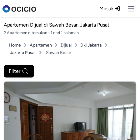
Masuk
Ope
Apartemen Dijual di
Sawah Besar, Jakarta Pusat
2 Apartemen ditemukan - 1 dari 1 halaman
Home
Apartemen
Dijual
Dki Jakarta
Jakarta Pusat
Sawah Besar
Filter