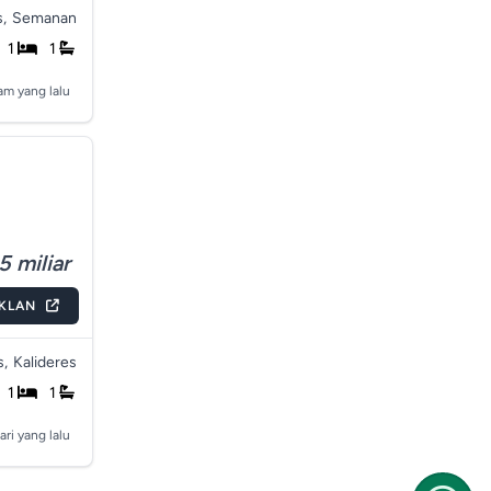
,
Semanan
1
1
am yang lalu
5 miliar
IKLAN
s,
Kalideres
1
1
ari yang lalu