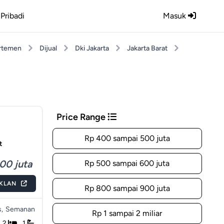
Pribadi
Masuk
rtemen
Dijual
Dki Jakarta
Jakarta Barat
Price Range
Rp 400 sampai 500 juta
t
00 juta
Rp 500 sampai 600 juta
IKLAN
Rp 800 sampai 900 juta
,
Semanan
Rp 1 sampai 2 miliar
2
1