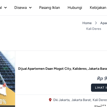
al
Disewa
Pasang Iklan
Hubungi
Kebijakan 
Home
Apa
Kali Deres
Dijual Apartemen Daan Mogot City, Kalideres, Jakarta Bara
Rp 9
LIHAT 
Dki Jakarta,
Jakarta Barat,
Kali Deres
2
51m