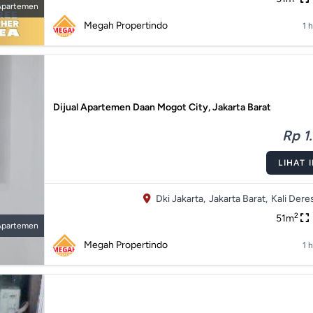
Apartemen
Megah Propertindo
1 h
Dijual Apartemen Daan Mogot City, Jakarta Barat
Rp 1.
LIHAT 
Dki Jakarta,
Jakarta Barat,
Kali Deres
2
51m
Apartemen
Megah Propertindo
1 h