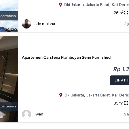
Dki Jakarta,
Jakarta Barat,
Kali Deres
2
26m
Apartemen
ade molana
8 j
Apartemen Carstenz Flamboyan Semi Furnished
Rp 1.3
LIHAT 
Dki Jakarta,
Jakarta Barat,
Kali Dere
2
35m
Apartemen
Iwan
5 h