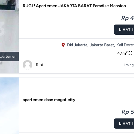
RUGI ! Apartemen JAKARTA BARAT Paradise Mansion
Rp 4
LIHAT 
Dki Jakarta,
Jakarta Barat,
Kali Dere
2
47m
Apartemen
Rini
1 ming
apartemen daan mogot city
Rp 5
LIHAT 