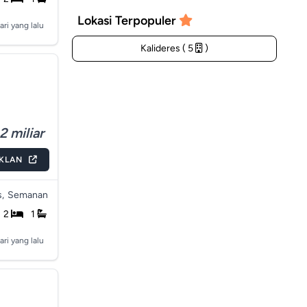
Lokasi Terpopuler
ari yang lalu
Kalideres ( 5
)
2 miliar
IKLAN
,
Semanan
2
1
ari yang lalu