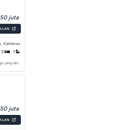
50 juta
IKLAN
s,
Kalideres
2
1
gu yang lalu
50 juta
IKLAN