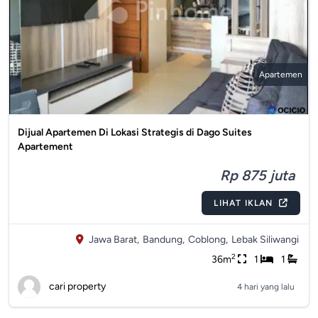
Apartemen
Dijual Apartemen Di Lokasi Strategis di Dago Suites
Apartement
Rp 875 juta
LIHAT IKLAN
Jawa Barat,
Bandung,
Coblong,
Lebak Siliwangi
2
36m
1
1
cari property
4 hari yang lalu