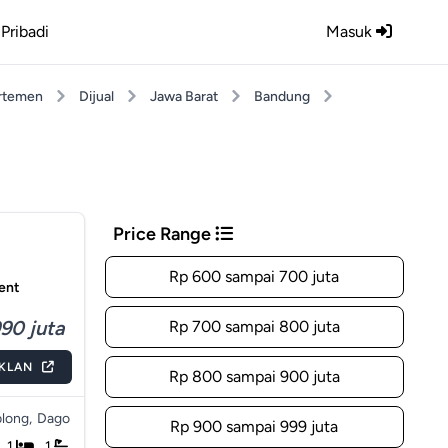
Pribadi
Masuk
rtemen
Dijual
Jawa Barat
Bandung
Price Range
Rp 600 sampai 700 juta
ment
90 juta
Rp 700 sampai 800 juta
IKLAN
Rp 800 sampai 900 juta
long,
Dago
Rp 900 sampai 999 juta
1
1