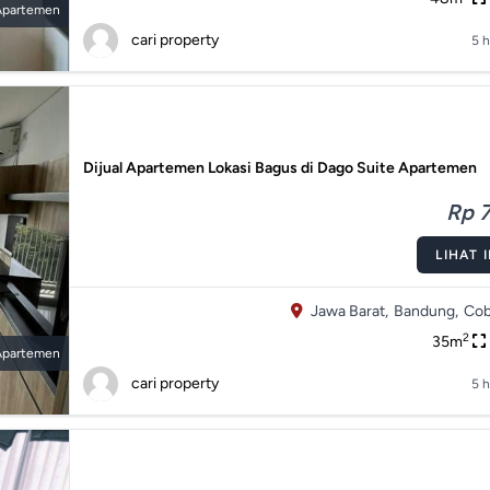
Apartemen
cari property
5 h
Dijual Apartemen Lokasi Bagus di Dago Suite Apartemen
Rp 7
LIHAT 
Jawa Barat,
Bandung,
Cob
2
35m
Apartemen
cari property
5 h