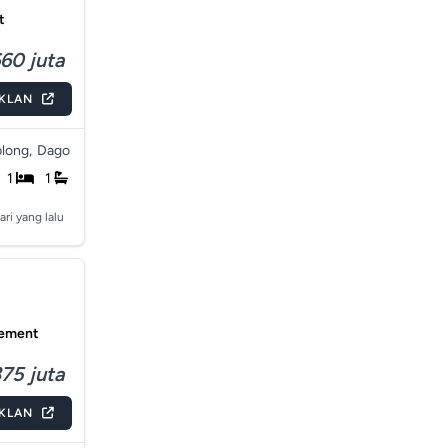
t
60 juta
IKLAN
long,
Dago
1
1
ari yang lalu
tement
75 juta
IKLAN