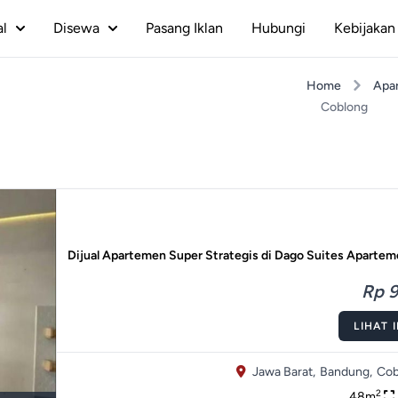
al
Disewa
Pasang Iklan
Hubungi
Kebijakan 
Home
Apa
Coblong
Dijual Apartemen Super Strategis di Dago Suites Aparte
Rp 9
LIHAT 
Jawa Barat,
Bandung,
Cob
2
48m