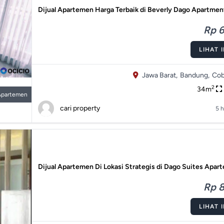
Dijual Apartemen Harga Terbaik di Beverly Dago Apartmen
Rp 6
LIHAT 
Jawa Barat,
Bandung,
Cob
2
34m
Apartemen
cari property
5 h
Dijual Apartemen Di Lokasi Strategis di Dago Suites Apar
Rp 8
LIHAT 