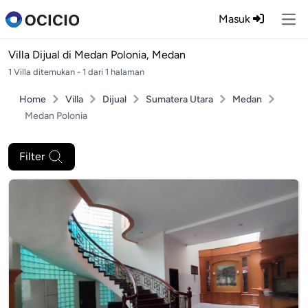
Masuk
Ope
Villa Dijual di
Medan Polonia, Medan
1 Villa ditemukan - 1 dari 1 halaman
Home
Villa
Dijual
Sumatera Utara
Medan
Medan Polonia
Filter