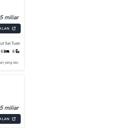
5 miliar
IKLAN
ut Sei Tuan
6
6
ari yang lalu
5 miliar
IKLAN