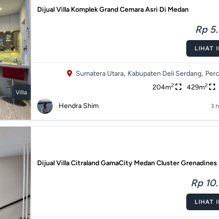
Dijual Villa Komplek Grand Cemara Asri Di Medan
Rp 5.
LIHAT 
Sumatera Utara,
Kabupaten Deli Serdang,
Perc
2
2
204m
429m
Villa
Hendra Shim
3 h
Dijual Villa Citraland GamaCity Medan Cluster Grenadines
Rp 10.
LIHAT 