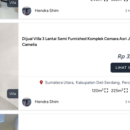
Villa
Hendra Shim
3 h
Dijual Villa 3 Lantai Semi Furnished Komplek Cemara Asri J
Camelia
Rp 3.
LIHAT 
Sumatera Utara,
Kabupaten Deli Serdang,
Perc
2
2
120m
225m
Villa
Hendra Shim
3 h