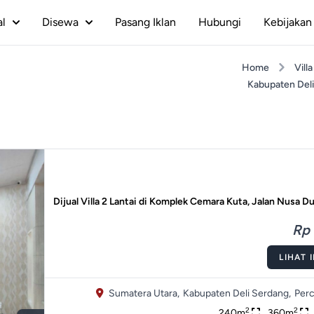
al
Disewa
Pasang Iklan
Hubungi
Kebijakan 
Home
Villa
Kabupaten Del
Dijual Villa 2 Lantai di Komplek Cemara Kuta, Jalan Nusa D
Rp 
LIHAT 
Sumatera Utara,
Kabupaten Deli Serdang,
Perc
2
2
240m
360m