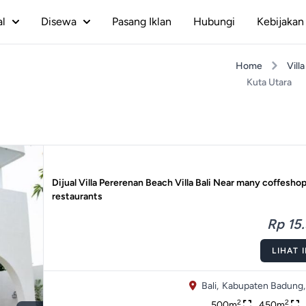
al
Disewa
Pasang Iklan
Hubungi
Kebijakan 
Home
Villa
Kuta Utara
Dijual Villa Pererenan Beach Villa Bali Near many coffesho
restaurants
Rp 15.
LIHAT 
Bali,
Kabupaten Badung,
2
2
500m
450m