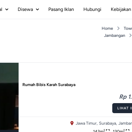
al
Disewa
Pasang Iklan
Hubungi
Kebijakan 
Home
Tow
Jambangan
Rumah Bibis Karah Surabaya
Rp 1.
LIHAT 
Jawa Timur,
Surabaya,
Jamban
2
2
143m
130m