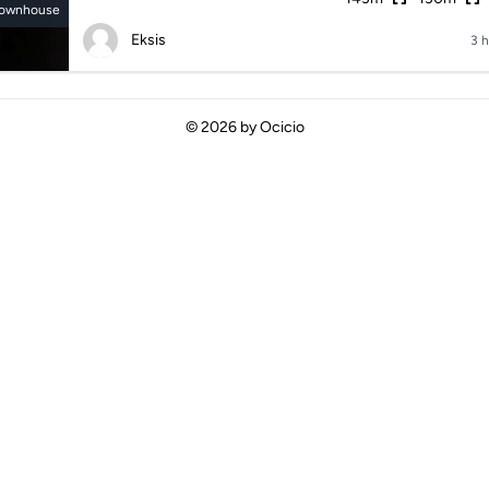
ownhouse
Eksis
3 h
© 2026 by
Ocicio