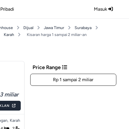
Pribadi
Masuk
nhouse
Dijual
Jawa Timur
Surabaya
Karah
Kisaran harga 1 sampai 2 miliar-an
Price Range
Rp 1 sampai 2 miliar
3 miliar
IKLAN
gan,
Karah
4
2