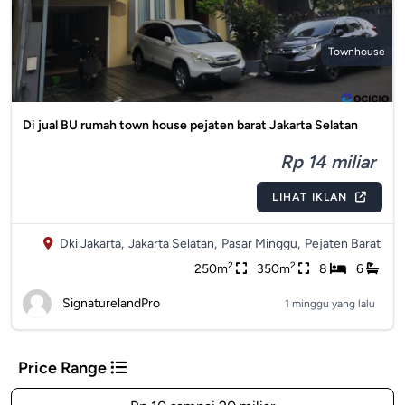
Townhouse
Di jual BU rumah town house pejaten barat Jakarta Selatan
Rp 14 miliar
LIHAT IKLAN
Dki Jakarta,
Jakarta Selatan,
Pasar Minggu,
Pejaten Barat
2
2
250m
350m
8
6
SignaturelandPro
1 minggu yang lalu
Price Range