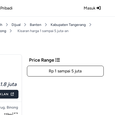
Pribadi
Masuk
ah
Dijual
Banten
Kabupaten Tangerang
nong
Kisaran harga 1 sampai 5 juta-an
Price Range
Rp 1 sampai 5 juta
1.8 juta
IKLAN
ug,
Binong
2
119m