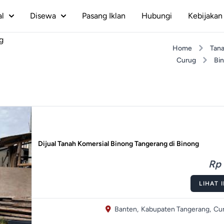
al
Disewa
Pasang Iklan
Hubungi
Kebijakan 
g
Home
Tan
Curug
Bi
Dijual Tanah Komersial Binong Tangerang di Binong
Rp 
LIHAT 
Banten,
Kabupaten Tangerang,
Cur