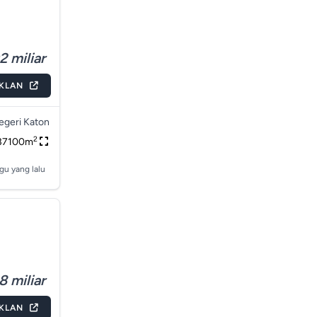
2 miliar
IKLAN
egeri Katon
2
37100m
gu yang lalu
8 miliar
IKLAN