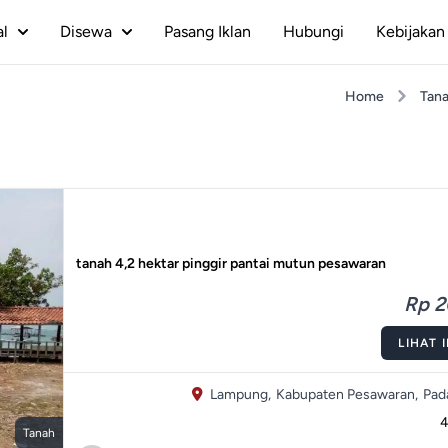
al
Disewa
Pasang Iklan
Hubungi
Kebijakan 
Home
Tan
tanah 4,2 hektar pinggir pantai mutun pesawaran
Rp 2
LIHAT 
Lampung,
Kabupaten Pesawaran,
Pad
Tanah