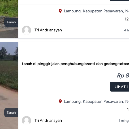
Lampung,
Kabupaten Pesawaran,
N
1
Tanah
Tri Andriansyah
4 h
tanah di pinggir jalan penghubung branti dan gedong tataa
Rp 8
LIHAT 
Lampung,
Kabupaten Pesawaran,
N
Tanah
Tri Andriansyah
1 ming