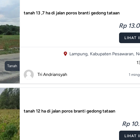
tanah 13 ,7 ha di jalan poros branti gedong tataan
Rp 13.0
LIHAT 
Lampung,
Kabupaten Pesawaran,
N
1
Tanah
Tri Andriansyah
1 ming
tanah 12 ha di jalan poros branti gedong tataan
Rp 10.
LIHAT 