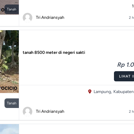
Tanah
Tri Andriansyah
2 h
tanah 8500 meter di negeri sakti
Rp 1.0
LIHAT 
Lampung,
Kabupaten
Tanah
Tri Andriansyah
2 h