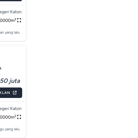
egeri Katon
2
20000m
ari yang lalu
n
50 juta
IKLAN
egeri Katon
2
10000m
gu yang lalu