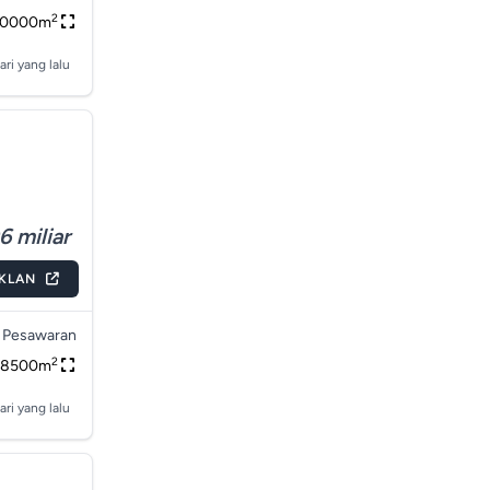
2
10000m
ari yang lalu
6 miliar
IKLAN
 Pesawaran
2
8500m
ari yang lalu