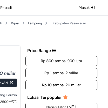
Pribadi
Masuk
ah
Dijual
Lampung
Kabupaten Pesawaran
Price Range
Rp 800 sampai 900 juta
0 miliar
Rp 1 sampai 2 miliar
IKLAN
Rp 10 sampai 20 miliar
ang Cermin
Lokasi Terpopuler
2
42500m
Negeri Katon ( 5
)