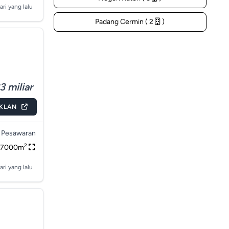
ari yang lalu
Padang Cermin ( 2
)
3 miliar
IKLAN
 Pesawaran
2
37000m
ari yang lalu