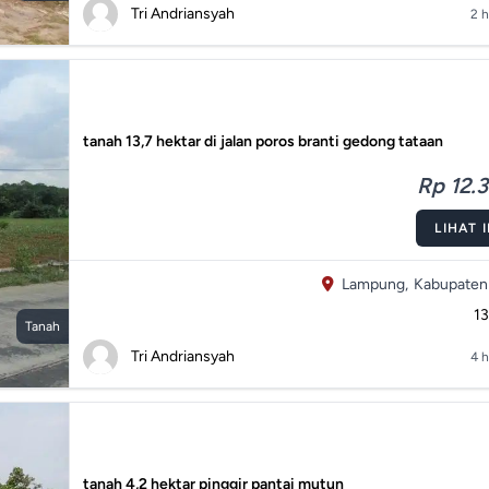
Tri Andriansyah
2 h
tanah 13,7 hektar di jalan poros branti gedong tataan
Rp 12.3
LIHAT 
Lampung,
Kabupaten
1
Tanah
Tri Andriansyah
4 h
tanah 4,2 hektar pinggir pantai mutun