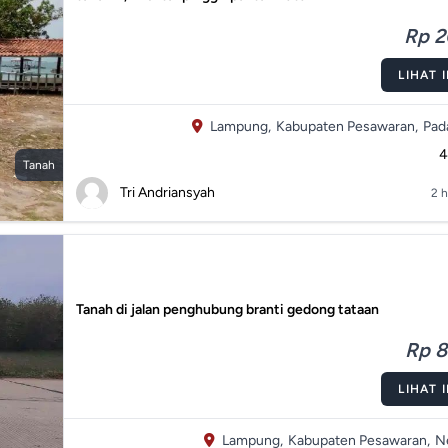
Rp 2
LIHAT 
Lampung,
Kabupaten Pesawaran,
Pad
Tanah
Tri Andriansyah
2 h
Tanah di jalan penghubung branti gedong tataan
Rp 8
LIHAT 
Lampung,
Kabupaten Pesawaran,
N