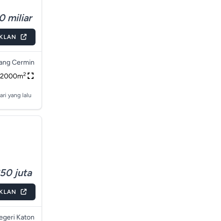
0 miliar
IKLAN
ang Cermin
2
42000m
ari yang lalu
50 juta
IKLAN
egeri Katon