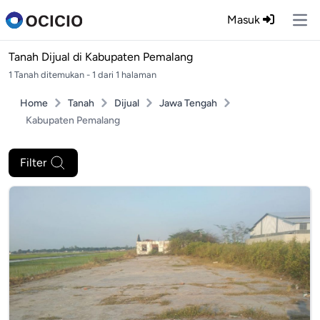
Masuk
Ope
Tanah Dijual di
Kabupaten Pemalang
1 Tanah ditemukan - 1 dari 1 halaman
Home
Tanah
Dijual
Jawa Tengah
Kabupaten Pemalang
Filter