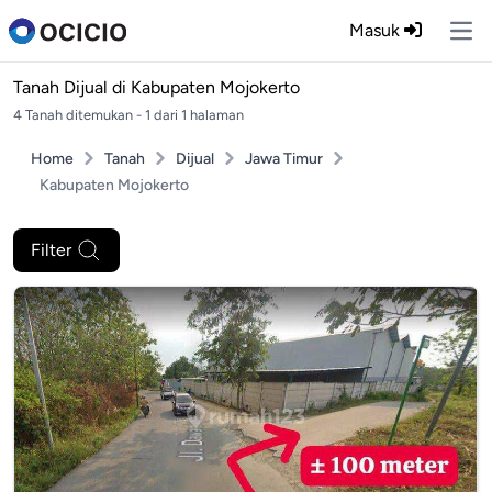
Masuk
Ope
Tanah Dijual di
Kabupaten Mojokerto
4 Tanah ditemukan - 1 dari 1 halaman
Home
Tanah
Dijual
Jawa Timur
Kabupaten Mojokerto
Filter