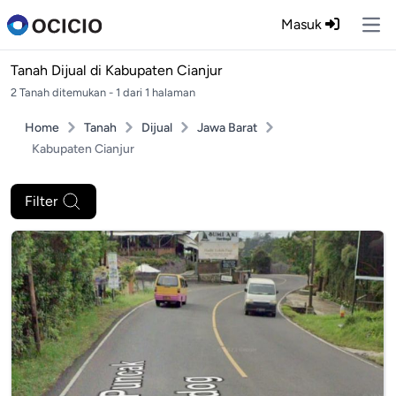
Masuk
Ope
Tanah Dijual di
Kabupaten Cianjur
2 Tanah ditemukan - 1 dari 1 halaman
Home
Tanah
Dijual
Jawa Barat
Kabupaten Cianjur
Filter