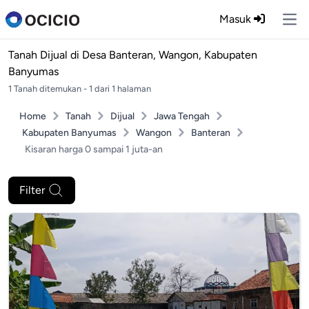
Masuk
Ope
Tanah Dijual di
Desa Banteran, Wangon, Kabupaten
Banyumas
1 Tanah ditemukan - 1 dari 1 halaman
Home
Tanah
Dijual
Jawa Tengah
Kabupaten Banyumas
Wangon
Banteran
Kisaran harga 0 sampai 1 juta-an
Filter