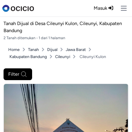
Masuk
Ope
Tanah Dijual di
Desa Cileunyi Kulon, Cileunyi, Kabupaten
Bandung
2 Tanah ditemukan - 1 dari 1 halaman
Home
Tanah
Dijual
Jawa Barat
Kabupaten Bandung
Cileunyi
Cileunyi Kulon
Filter