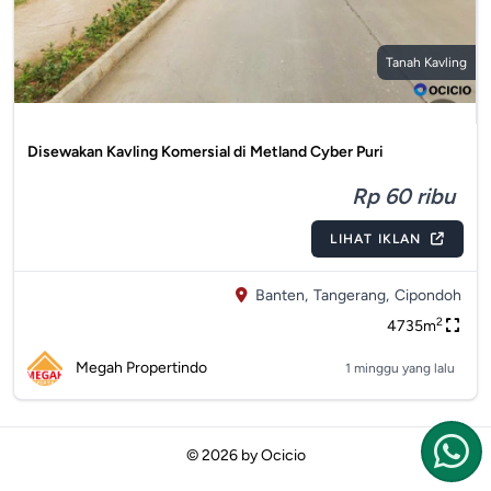
Tanah Kavling
Disewakan Kavling Komersial di Metland Cyber Puri
Rp 60 ribu
LIHAT IKLAN
Banten,
Tangerang,
Cipondoh
2
4735m
Megah Propertindo
1 minggu yang lalu
© 2026 by
Ocicio