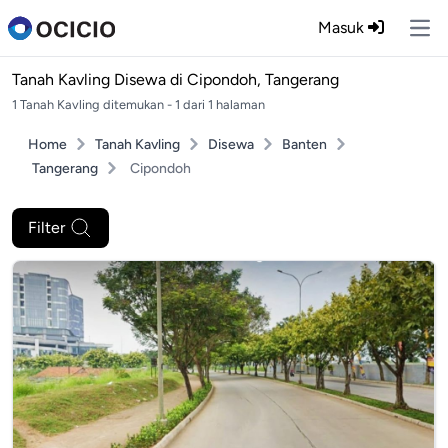
Masuk
Ope
Tanah Kavling Disewa di
Cipondoh, Tangerang
1 Tanah Kavling ditemukan - 1 dari 1 halaman
Home
Tanah Kavling
Disewa
Banten
Tangerang
Cipondoh
Filter