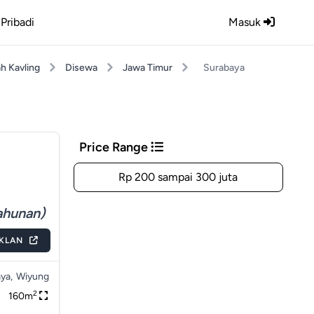
Pribadi
Masuk
h Kavling
Disewa
Jawa Timur
Surabaya
Price Range
Rp 200 sampai 300 juta
ahunan)
IKLAN
ya,
Wiyung
2
160m