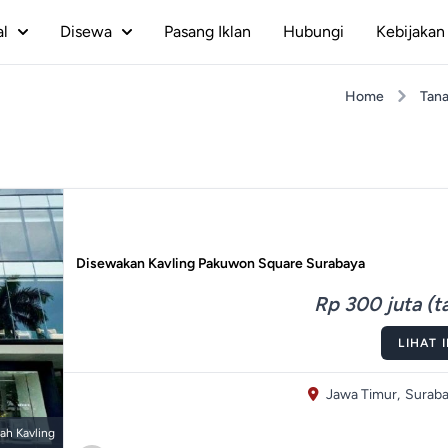
al
Disewa
Pasang Iklan
Hubungi
Kebijakan 
Home
Tana
Disewakan Kavling Pakuwon Square Surabaya
Rp 300 juta (t
LIHAT 
Jawa Timur,
Suraba
ah Kavling