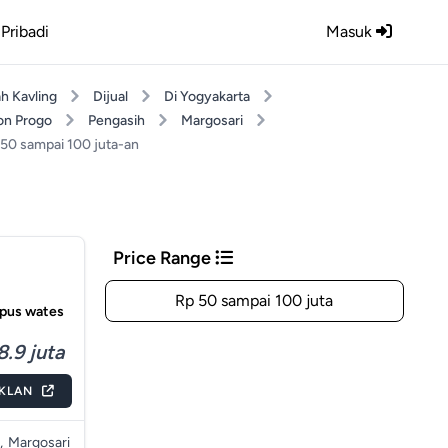
Pribadi
Masuk
h Kavling
Dijual
Di Yogyakarta
on Progo
Pengasih
Margosari
 50 sampai 100 juta-an
Price Range
Rp 50 sampai 100 juta
mpus wates
.9 juta
IKLAN
,
Margosari