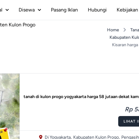
al
Disewa
Pasang Iklan
Hubungi
Kebijakan 
aten Kulon Progo
Home
Tana
Kabupaten Kul
Kisaran harga
tanah di kulon progo yogyakarta harga 58 jutaan dekat ka
Rp 58
LIHAT 
Di Yogyakarta,
Kabupaten Kulon Progo,
Pengasih