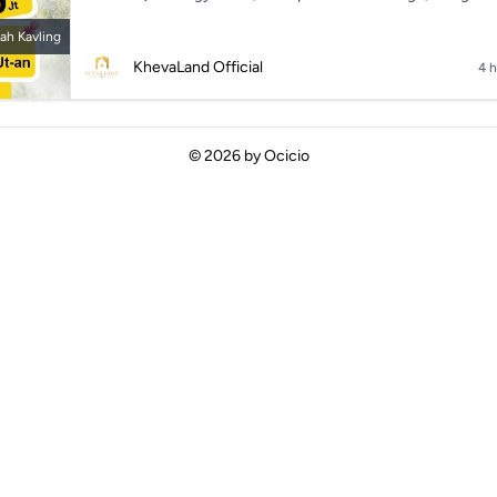
ah Kavling
KhevaLand Official
4 h
© 2026 by
Ocicio