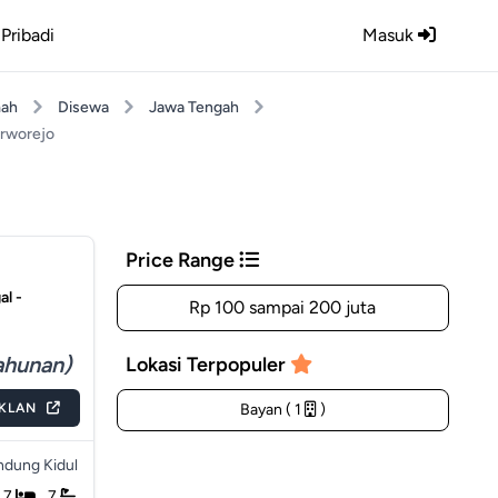
Pribadi
Masuk
ah
Disewa
Jawa Tengah
rworejo
Price Range
l -
Rp 100 sampai 200 juta
ahunan)
Lokasi Terpopuler
IKLAN
Bayan ( 1
)
ndung Kidul
7
7