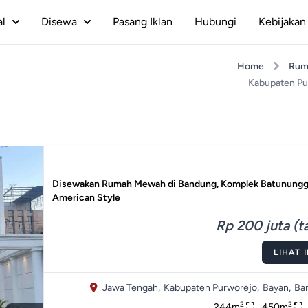
al
Disewa
Pasang Iklan
Hubungi
Kebijakan 
Home
Rum
Kabupaten Pu
Disewakan Rumah Mewah di Bandung, Komplek Batunungga
American Style
Rp 200 juta (t
LIHAT 
Jawa Tengah,
Kabupaten Purworejo,
Bayan,
Ba
2
2
244m
450m