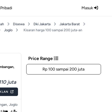
Pribadi
Masuk
ah
Disewa
Dki Jakarta
Jakarta Barat
Joglo
Kisaran harga 100 sampai 200 juta-an
Price Range
embangan,
Rp 100 sampai 200 juta
110 juta
IKLAN
gan,
Joglo
5
4