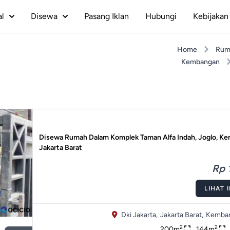
al
Disewa
Pasang Iklan
Hubungi
Kebijakan 
Home
Rum
Kembangan
Disewa Rumah Dalam Komplek Taman Alfa Indah, Joglo, K
Jakarta Barat
Rp 
LIHAT 
Dki Jakarta,
Jakarta Barat,
Kemban
2
2
200m
144m