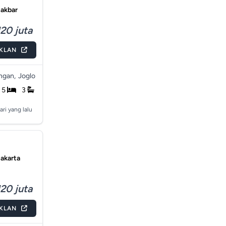
Jakbar
20 juta
IKLAN
gan,
Joglo
5
3
ari yang lalu
Jakarta
20 juta
IKLAN