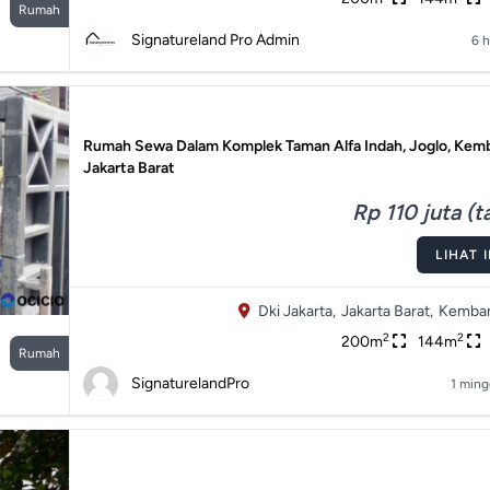
Rumah
Signatureland Pro Admin
6 h
Rumah Sewa Dalam Komplek Taman Alfa Indah, Joglo, Kem
Jakarta Barat
Rp 110 juta (
LIHAT 
Dki Jakarta,
Jakarta Barat,
Kemban
2
2
200m
144m
Rumah
SignaturelandPro
1 ming