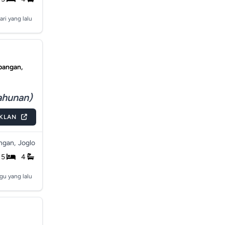
ari yang lalu
bangan,
tahunan)
IKLAN
gan,
Joglo
5
4
gu yang lalu