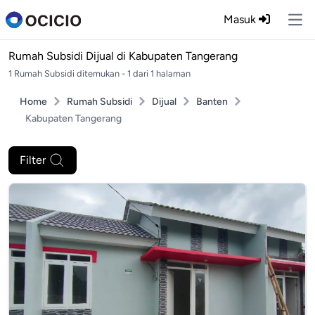
Masuk
Ope
Rumah Subsidi Dijual di
Kabupaten Tangerang
1 Rumah Subsidi ditemukan - 1 dari 1 halaman
Home
Rumah Subsidi
Dijual
Banten
Kabupaten Tangerang
Filter