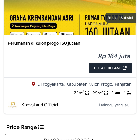
Rumah Subsidi
Perumahan di kulon progo 160 jutaan
Rp 164 juta
LIHAT IKLAN
Di Yogyakarta,
Kabupaten Kulon Progo,
Panjatan
2
2
72m
29m
2
1
KhevaLand Official
1 minggu yang lalu
Price Range