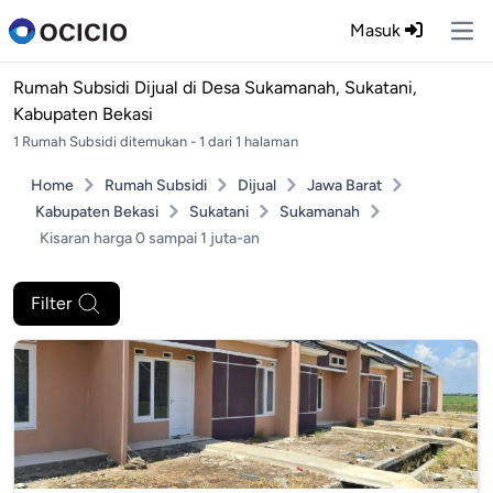
Masuk
Ope
Rumah Subsidi Dijual di
Desa Sukamanah, Sukatani,
Kabupaten Bekasi
1 Rumah Subsidi ditemukan - 1 dari 1 halaman
Home
Rumah Subsidi
Dijual
Jawa Barat
Kabupaten Bekasi
Sukatani
Sukamanah
Kisaran harga 0 sampai 1 juta-an
Filter